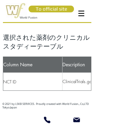
To official site
World Fusion
選択された薬剤のクリニカル
スタディーテーブル
Column Name
Description
ClinicalTrials.govのID
NCT ID
© 2021 by LSKB SERVICES. Proudly created with World Fusion., Co,LTD
Tokyo Japan