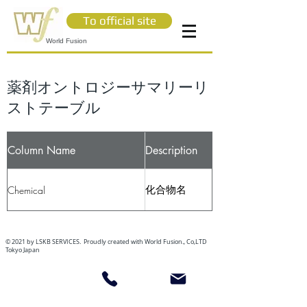
To official site
World Fusion
薬剤オントロジーサマリーリ
ストテーブル
Column Name
Description
化合物名
Chemical
© 2021 by LSKB SERVICES. Proudly created with World Fusion., Co,LTD
Tokyo Japan