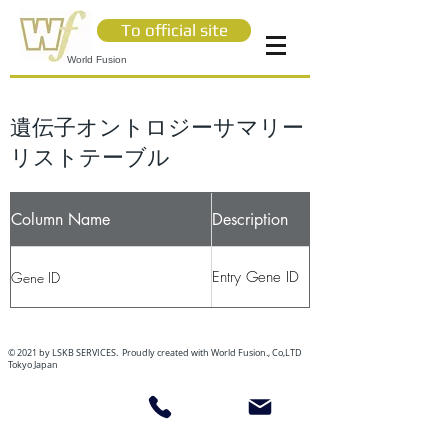
To official site
World Fusion
遺伝子オントロジーサマリー
リストテーブル
Column Name
Description
Entry Gene ID
Gene ID
© 2021 by LSKB SERVICES. Proudly created with World Fusion., Co,LTD
Tokyo Japan