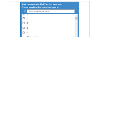
MoAやケモタイプ、作用な
どの機能用語から化合物を検
索
入力
選択した機能用語
出力
Hit Molecules タブには 該当する化