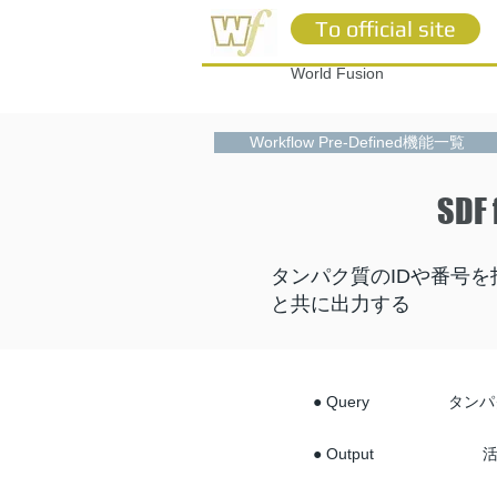
To official site
World Fusion
Workflow Pre-Defined機能一覧
SDF 
タンパク質のIDや番号
と共に出力する
● Query
タンパ
● Output